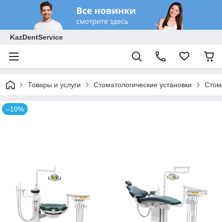
KazDentService
Товары и услуги
Стоматологические установки
Стом
–10%