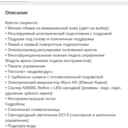
Описание
Кресло пациента:
• Мягкая обивка из американской кожи (цвет на выбор)
• Регулируемый анатомический подголовник с подушкой
• Подушка под голову и поясничная поддержка
• Левый и правый поворотные подлокотники
• Электропривод регулировки положения кресла
• Многофункциональная ножная педаль управления
Модуль врача (нижняя подача инструментов):
• Панель управления
• Пистолет «вода/воздух»
• 2 турбинных шланга с оптоволоконной подсветкой
• Электрический микромотор Micro NX (Южная Корея)
• Скалер N3000L Refine с LED-насадкой (режимы: эндо, паро,
удаление зубного камня)
• Инструментальный лоток
Гидроблок:
• Стеклянная плевательница
• Светодиодный светильник DCI 8 (сенсорное и кнопочное
управление)
• Подогрев воды