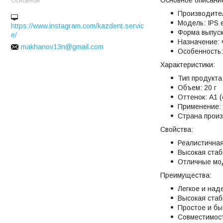
Основной
Производитель
Модель: IPS 
https://www.instagram.com/kazdent.servic
Форма выпуск
e/
Назначение: 
makhanov13n@gmail.com
Особенность:
Характеристики:
Тип продукта
Объем: 20 г
Оттенок: A1 
Применение: 
Страна произв
Свойства:
Реалистична
Высокая стаб
Отличные мо
Преимущества:
Легкое и над
Высокая стаб
Простое и бы
Совместимост