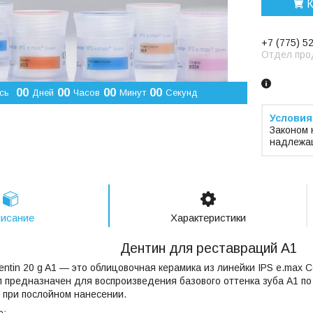
К
+7 (775) 5
Отдел про
0
0
0
0
0
0
0
0
сь
Дней
Часов
Минут
Секунд
Законом 
надлежащ
исание
Характеристики
Дентин для реставраций A1
entin 20 g A1 — это облицовочная керамика из линейки IPS e.max C
л предназначен для воспроизведения базового оттенка зуба A1 по
 при послойном нанесении.
е: