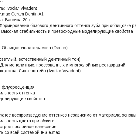
: Ivoclar Vivadent
e.max Ceram Dentin A1
а: Баночка 20 г
Формирование базового дентинного оттенка зуба при облицовке р
 Высокая стабильность и превосходные моделирующие свойства
: Облицовочная керамика (Dentin)
(светлый, естественный дентинный тон)
Для монолитных, прессованных и многослойных реставраций
одства: Лихтенштейн (Ivoclar Vivadent)
я флуоресценция
ильность оттенка
делирующие свойства
ежное воспроизведение оттенков независимо от материала основ
ильность цвета при обжиге
строе послойное нанесение
ь со всей системой IPS e.max