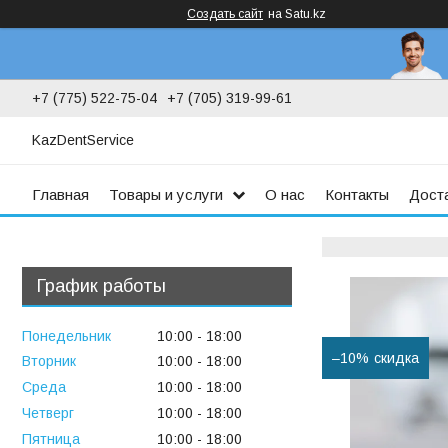
Создать сайт
на Satu.kz
+7 (775) 522-75-04
+7 (705) 319-99-61
KazDentService
Главная
Товары и услуги
О нас
Контакты
Доста
График работы
Понедельник
10:00
18:00
–10%
Вторник
10:00
18:00
Среда
10:00
18:00
Четверг
10:00
18:00
Пятница
10:00
18:00