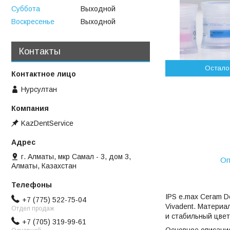
Суббота
Выходной
Воскресенье
Выходной
Контакты
Остало
Нурсултан
KazDentService
г. Алматы, мкр Самал - 3, дом 3,
Оп
Алматы, Казахстан
IPS e.max Ceram D
+7 (775) 522-75-04
Vivadent. Материа
Отдел продаж
и стабильный цвет
+7 (705) 319-99-61
Основное описани