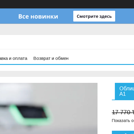
вка и оплата
Возврат и обмен
Облиц
A1
17 770 
Показать 