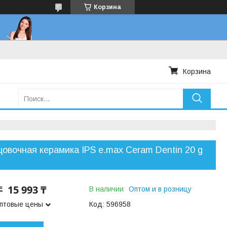
Корзина
Корзина
овочная керамика IPS e.max Ceram Dentin 20 g
15 993 ₸
₸
В наличии
Оптом и в розницу
оптовые цены
Код:
596958