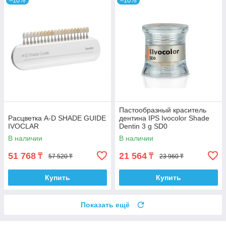
–10%
–10%
Пастообразный краситель
Расцветка A-D SHADE GUIDE
дентина IPS Ivocolor Shade
IVOCLAR
Dentin 3 g SD0
В наличии
В наличии
51 768
21 564
₸
₸
57 520 ₸
23 960 ₸
Купить
Купить
Показать ещё