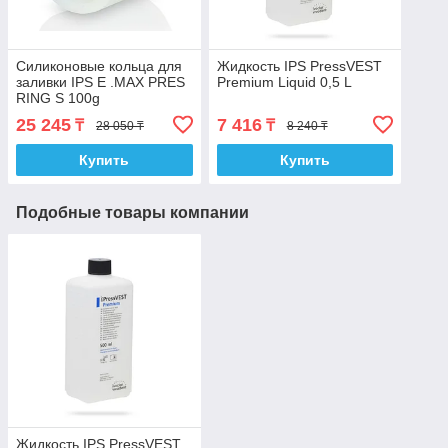
Силиконовые кольца для
Жидкость IPS PressVEST
заливки IPS E .MAX PRES
Premium Liquid 0,5 L
RING S 100g
25 245
7 416
₸
₸
28 050 ₸
8 240 ₸
Купить
Купить
Подобные товары компании
Жидкость IPS PressVEST