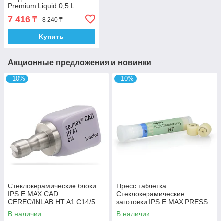
Premium Liquid 0,5 L
7 416
₸
8 240 ₸
Купить
Акционные предложения и новинки
–10%
–10%
Стеклокерамические блоки
Пресс таблетка
IPS E.MAX CAD
Стеклокерамические
CEREC/INLAB HT A1 C14/5
заготовки IPS E.MAX PRESS
5шт HT A1 5 PCS
В наличии
В наличии