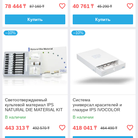
78 444
40 761
₸
₸
87 160 ₸
45 290 ₸
Купить
Купить
–10%
–10%
Светоотверждаемый
Система
культевой материал IPS
универсал.красителей и
NATURAL DIE MATERIAL KIT
глазури IPS IVOCOLOR
ESSENCE KIT
В наличии
В наличии
443 313
418 041
₸
₸
492 570 ₸
464 490 ₸