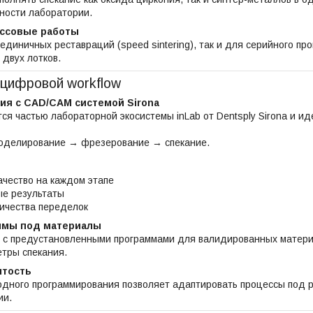
ности лаборатории.
ссовые работы
единичных реставраций (speed sintering), так и для серийного п
 двух лотков.
 цифровой workflow
ия с CAD/CAM системой Sirona
яется частью лабораторной экосистемы inLab от Dentsply Sirona и 
оделирование → фрезерование → спекание.
ачество на каждом этапе
ые результаты
ичества переделок
ммы под материалы
 с предустановленными программами для валидированных материа
тры спекания.
ытость
одного программирования позволяет адаптировать процессы под
ии.