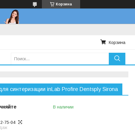
Корзина
Корзина
для синтеризации inLab Profire Dentsply Sirona
чняйте
В наличии
22-75-04
даж
ько по телефону