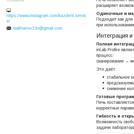
Основной
расширяет возмож
Одиночные и ма
https://www.instagram.com/kazdent.servic
Подходит как для 
e/
при использовании
makhanov13n@gmail.com
Интеграция и
Полная интеграц
inLab Profire явл
процесс:
сканирование → м
Это даёт:
стабильное к
предсказуем
снижение кол
Готовые програ
Печь поставляется
корректные параме
Гибкость и откр
Возможность своб
задачи лаборатор