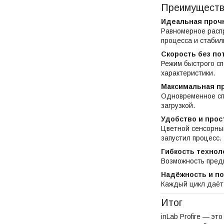
Преимущест
Идеальная прочн
Равномерное расп
процесса и стабил
Скорость без по
Режим быстрого сп
характеристики.
Максимальная п
Одновременное сп
загрузкой.
Удобство и прос
Цветной сенсорны
запустил процесс.
Гибкость техноло
Возможность предв
Надёжность и п
Каждый цикл даёт 
Итог
inLab Profire — эт