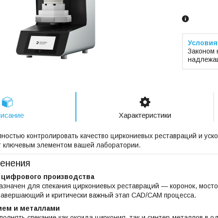
Законом 
надлежащ
исание
Характеристики
лностью контролировать качество циркониевых реставраций и ус
нет ключевым элементом вашей лаборатории.
енения
 цифрового производства
дназначен для спекания циркониевых реставраций — коронок, мосто
 завершающий и критически важный этап CAD/CAM процесса.
ием и металлами
полнять спекание как оксида циркония, так и синтер-металлов в о