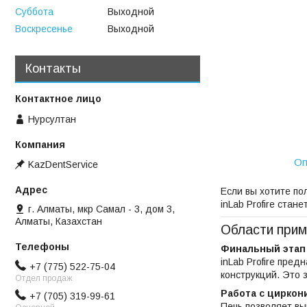
Суббота
Выходной
Воскресенье
Выходной
Контакты
Нурсултан
Оп
KazDentService
Если вы хотите по
inLab Profire ста
г. Алматы, мкр Самал - 3, дом 3,
Алматы, Казахстан
Области прим
Финальный этап
inLab Profire пре
+7 (775) 522-75-04
конструкций. Это
Отдел продаж
Работа с циркон
+7 (705) 319-99-61
Печь позволяет вы