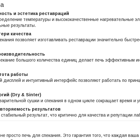
ва
ость и эстетика реставраций
ределение температуры и высококачественные нагревательные эл
ьные результаты.
тери качества
екания позволяет изготавливать реставрации значительно быстре
роизводительность
екание большого количества единиц делает печь эффективным ин
тота работы
й дисплей и интуитивный интерфейс позволяют работать по прин
гий (Dry & Sinter)
арительной сушки и спекания в одном цикле сокращает время и 
овторяемость результатов
стабильный результат, что критично для качества и репутации ла
о не просто печь для спекания. Это гарантия того, что каждая ваш